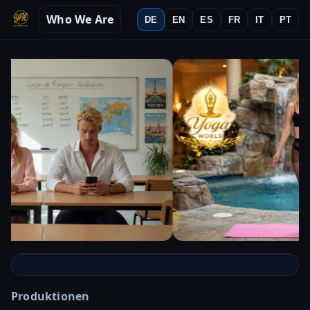
Who We Are
DE
EN
ES
FR
IT
PT
Inklusive
Produktionen