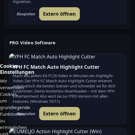
Vignetten.
Extern öffnen
Abspielen
PRO Video Software
Cookie-
YPH FC Match Auto Highlight Cutter
Einstellungen
Mach aus jedem EA FC26 Video in Minuten ein Highlight-
Wir
Video: Der YPH FC Match Auto Highlight Cutter erkennt
automatisch die besten Szenen und schneidet sie für dich
verwenden
zusammen. Demo kostenlos downloaden – mit dem YPH
Cookies,
Entertainment Abo wird sie zur PRO-Version mit allen
um
Features. (Windows 10/11)
grundlegende
Extern öffnen
Funktionen
Abspielen
zu
ermöglichen
und